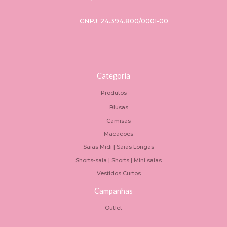
CNPJ: 24.394.800/0001-00
Categoria
Produtos
Blusas
Camisas
Macacões
Saias Midi | Saias Longas
Shorts-saia | Shorts | Mini saias
Vestidos Curtos
Campanhas
Outlet